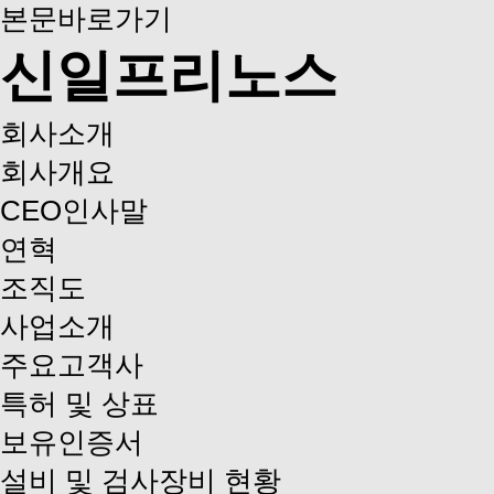
본문바로가기
신일프리노스
회사소개
회사개요
CEO인사말
연혁
조직도
사업소개
주요고객사
특허 및 상표
보유인증서
설비 및 검사장비 현황