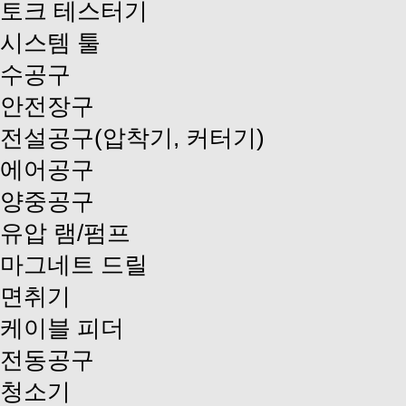
토크 테스터기
시스템 툴
수공구
안전장구
전설공구(압착기, 커터기)
에어공구
양중공구
유압 램/펌프
마그네트 드릴
면취기
케이블 피더
전동공구
청소기