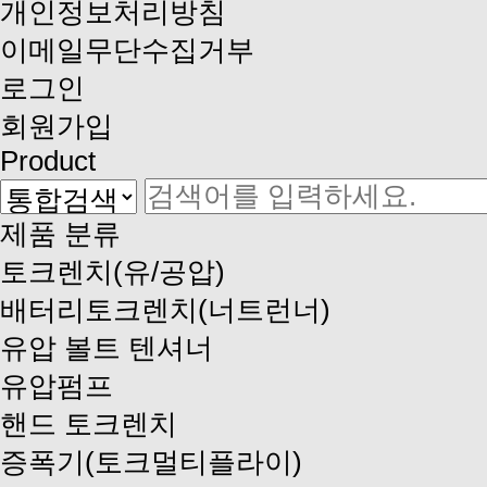
개인정보처리방침
이메일무단수집거부
로그인
회원가입
Product
제품 분류
토크렌치(유/공압)
배터리토크렌치(너트런너)
유압 볼트 텐셔너
유압펌프
핸드 토크렌치
증폭기(토크멀티플라이)