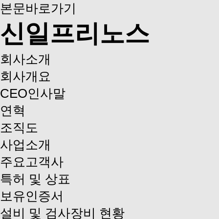
본문바로가기
신일프리노스
회사소개
회사개요
CEO인사말
연혁
조직도
사업소개
주요고객사
특허 및 상표
보유인증서
설비 및 검사장비 현황