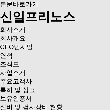
본문바로가기
신일프리노스
회사소개
회사개요
CEO인사말
연혁
조직도
사업소개
주요고객사
특허 및 상표
보유인증서
설비 및 검사장비 현황