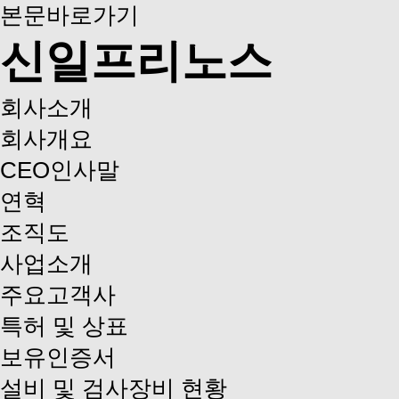
본문바로가기
신일프리노스
회사소개
회사개요
CEO인사말
연혁
조직도
사업소개
주요고객사
특허 및 상표
보유인증서
설비 및 검사장비 현황